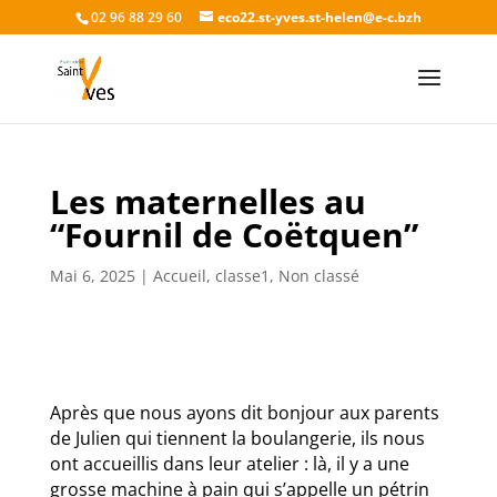
02 96 88 29 60
eco22.st-yves.st-helen@e-c.bzh
Les maternelles au
“Fournil de Coëtquen”
Mai 6, 2025
|
Accueil
,
classe1
,
Non classé
Après que nous ayons dit bonjour aux parents
de Julien qui tiennent la boulangerie, ils nous
ont accueillis dans leur atelier : là, il y a une
grosse machine à pain qui s’appelle un pétrin