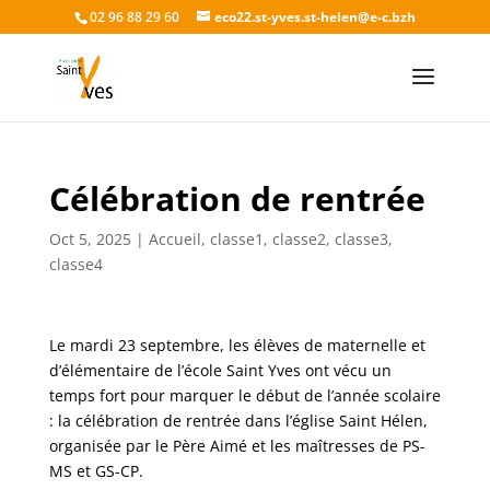
02 96 88 29 60
eco22.st-yves.st-helen@e-c.bzh
Célébration de rentrée
Oct 5, 2025
|
Accueil
,
classe1
,
classe2
,
classe3
,
classe4
Le mardi 23 septembre, les élèves de maternelle et
d’élémentaire de l’école Saint Yves ont vécu un
temps fort pour marquer le début de l’année scolaire
: la célébration de rentrée dans l’église Saint Hélen,
organisée par le Père Aimé et les maîtresses de PS-
MS et GS-CP.