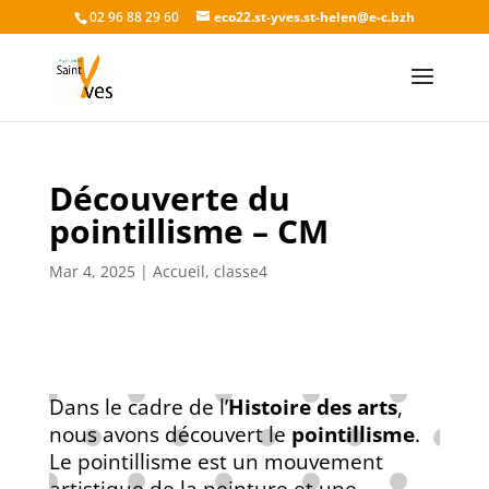
02 96 88 29 60
eco22.st-yves.st-helen@e-c.bzh
Découverte du
pointillisme – CM
Mar 4, 2025
|
Accueil
,
classe4
Dans le cadre de l’
Histoire des arts
,
nous avons découvert le
pointillisme
.
Le pointillisme est un mouvement
artistique de la peinture et une