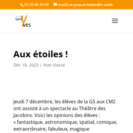
02 96 88 29 60
eco22.st-yves.st-helen@e-c.bzh
Aux étoiles !
Déc 18, 2023
|
Non classé
Jeudi 7 décembre, les élèves de la GS aux CM2
ont assisté à un spectacle au Théâtre des
Jacobins. Voici les opinions des élèves :
« fantastique, astronomique, spatial, comique,
extraordinaire, fabuleux, magique